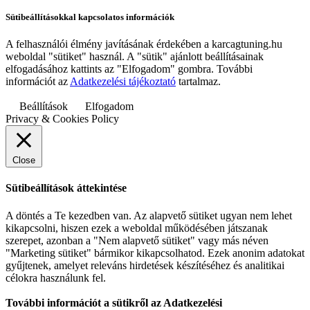
Sütibeállításokkal kapcsolatos információk
A felhasználói élmény javításának érdekében a karcagtuning.hu
weboldal "sütiket" használ. A "sütik" ajánlott beállításainak
elfogadásához kattints az "Elfogadom" gombra. További
információt az
Adatkezelési tájékoztató
tartalmaz.
Beállítások
Elfogadom
Privacy & Cookies Policy
Close
Sütibeállítások áttekintése
A döntés a Te kezedben van. Az alapvető sütiket ugyan nem lehet
kikapcsolni, hiszen ezek a weboldal működésében játszanak
szerepet, azonban a "Nem alapvető sütiket" vagy más néven
"Marketing sütiket" bármikor kikapcsolhatod. Ezek anonim adatokat
gyűjtenek, amelyet releváns hirdetések készítéséhez és analitikai
célokra használunk fel.
További információt a sütikről az Adatkezelési