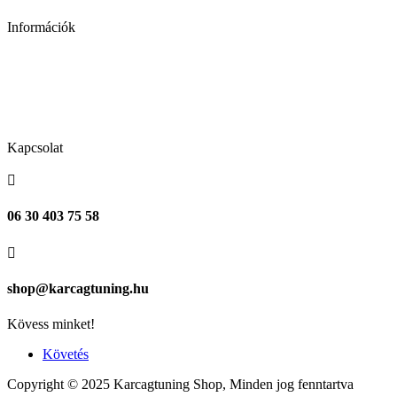
Információk
Adatkezelési tájékoztató
Általános szerződési feltételek
Kapcsolat
Kapcsolat

06 30 403 75 58

shop@karcagtuning.hu
Kövess minket!
Követés
Copyright © 2025 Karcagtuning Shop, Minden jog fenntartva