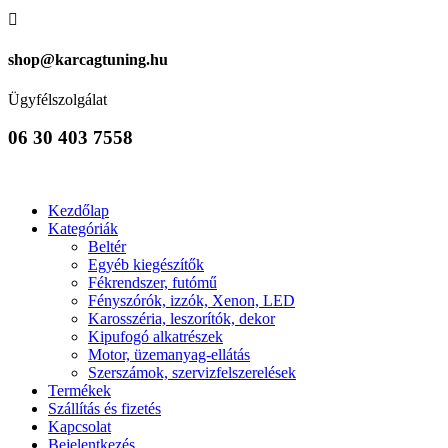

shop@karcagtuning.hu
Ügyfélszolgálat
06 30 403 7558
Kezdőlap
Kategóriák
Beltér
Egyéb kiegészítők
Fékrendszer, futómű
Fényszórók, izzók, Xenon, LED
Karosszéria, leszorítók, dekor
Kipufogó alkatrészek
Motor, üzemanyag-ellátás
Szerszámok, szervizfelszerelések
Termékek
Szállítás és fizetés
Kapcsolat
Bejelentkezés