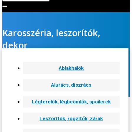
Karosszéria, leszorítók,
dekor
Kezdőlap
/
Karosszéria, leszorítók, dekor
Ablakhálók
Alurács, díszrács
Légterelők, légbeömlők, spoilerek
Leszorítók, rögzítők, zárak