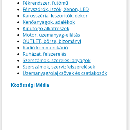
Fékrendszer, futómű
Fényszórók, izzók, Xenon, LED
Karosszéria, leszorítók, dekor
Kenőanyagok, adalékok
Kipufogó alkatrészek
Motor, üzemanyag-ellátás
OUTLET, börze, bizományi
Rádió kommunikáció
Ruházat, felszerelés
Szerszámok, szerelési anyagok
Szerszámok, szervizfelszerelések
Üzemanyag/olaj csövek és csatlakozók
Közösségi Média