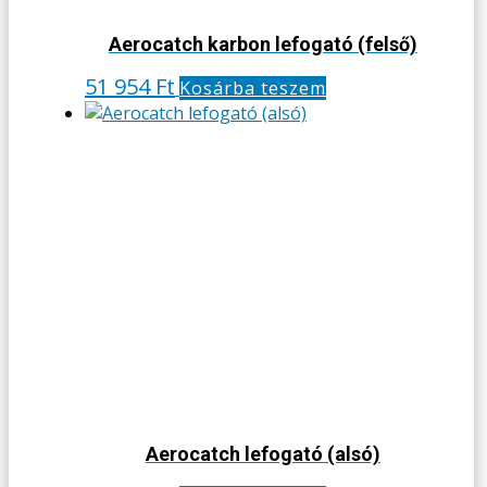
Aerocatch karbon lefogató (felső)
51 954
Ft
Kosárba teszem
Aerocatch lefogató (alsó)