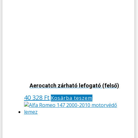
Aerocatch zárható lefogató (felső)
40 328
Ft
Kosárba teszem