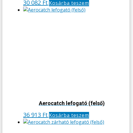
30 082
Ft
Kosárba teszem
Aerocatch lefogató (felső)
36 913
Ft
Kosárba teszem