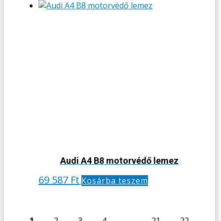
Audi A4 B8 motorvédő lemez
69 587
Ft
Kosárba teszem
1
2
3
4
…
21
22