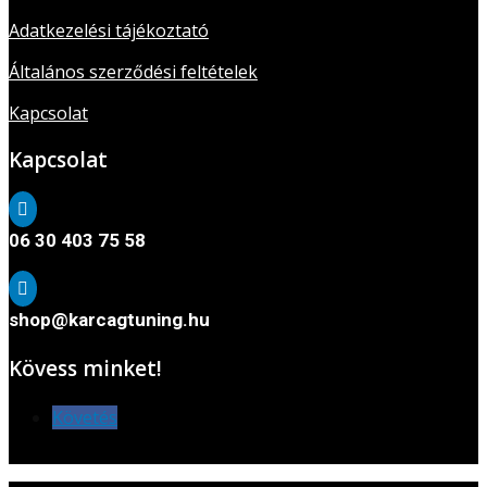
Adatkezelési tájékoztató
Általános szerződési feltételek
Kapcsolat
Kapcsolat

06 30 403 75 58

shop@karcagtuning.hu
Kövess minket!
Követés