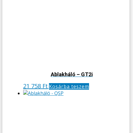
Ablakháló – GT2i
21 758
Ft
Kosárba teszem