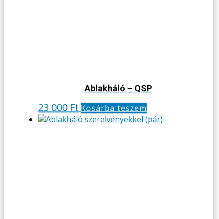
Ablakháló – QSP
23 000
Ft
Kosárba teszem