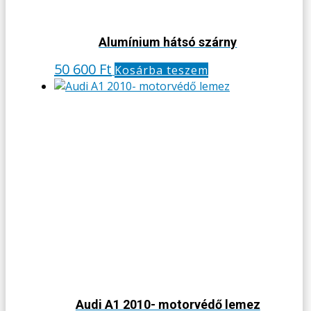
Alumínium hátsó szárny
50 600
Ft
Kosárba teszem
Audi A1 2010- motorvédő lemez