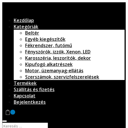
Kezdőlap
Kategóriák
Beltér
Egyéb kiegészítők
Fékrendszer, futómű
Fényszórók, izzók, Xenon, LED
Karosszéria, leszorítók, dekor
Kipufogó alkatrészek
Motor, üzemanyag-ellátás
Szerszámok, szervizfelszerelések
Termékek
Szállítás és fizetés
Kapcsolat
Bejelentkezés