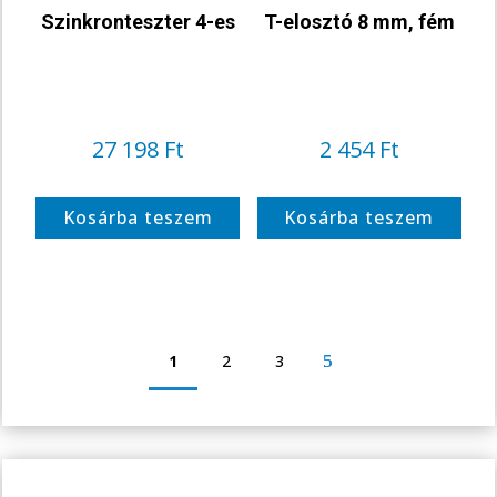
Szinkronteszter 4-es
T-elosztó 8 mm, fém
27 198
Ft
2 454
Ft
Kosárba teszem
Kosárba teszem
1
2
3