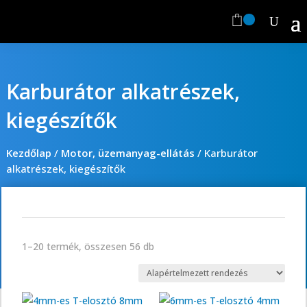
Karburátor alkatrészek,
kiegészítők
Kezdőlap
/
Motor, üzemanyag-ellátás
/
Karburátor
alkatrészek, kiegészítők
1–20 termék, összesen 56 db