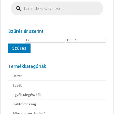
Products
search
Szűrés ár szerint
Min
Max
ár
ár
Szűrés
Termékkategóriák
Beltér
Egyéb
Egyéb Kiegészítők
Elektromosság
Fékrendszer, Futómű