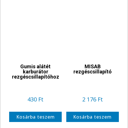
Gumis alátét
MISAB
karburátor
rezgéscsillapító
rezgéscsillapítóhoz
430
Ft
2 176
Ft
Kosárba teszem
Kosárba teszem