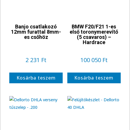
Banjo csatlakozó
BMW F20/F21 1-es
12mm furattal 8mm-
első toronymerevítő
es csőhöz
(5 csavaros) –
Hardrace
2 231
Ft
100 050
Ft
Kosárba teszem
Kosárba teszem