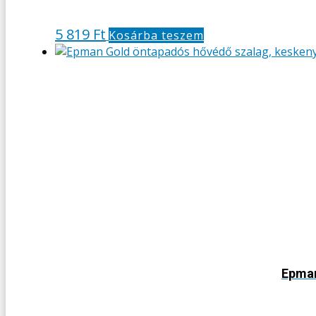
5 819
Ft
Kosárba teszem
Epman