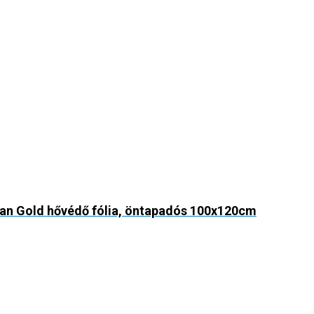
n Gold hővédő fólia, öntapadós 100x120cm