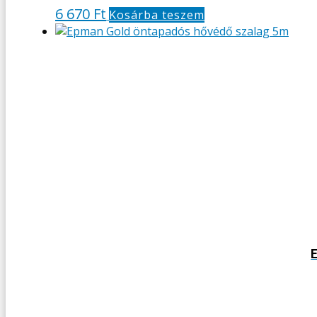
6 670
Ft
Kosárba teszem