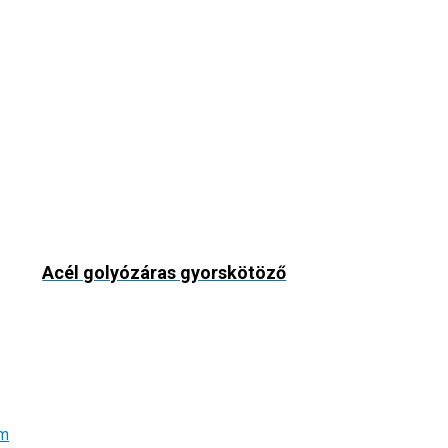
Acél golyózáras gyorskötöző