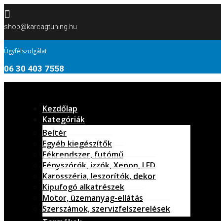

shop@karcagtuning.hu
Ügyfélszolgálat
06 30 403 7558
Kezdőlap
Kategóriák
Beltér
Egyéb kiegészítők
Fékrendszer, futómű
Fényszórók, izzók, Xenon, LED
Karosszéria, leszorítók, dekor
Kipufogó alkatrészek
Motor, üzemanyag-ellátás
Szerszámok, szervizfelszerelések