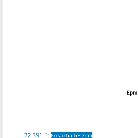
Epma
22 391
Ft
Kosárba teszem