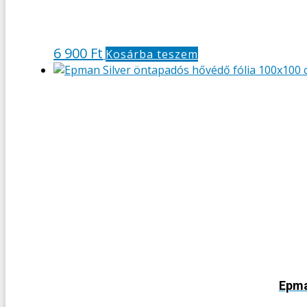
6 900
Ft
Kosárba teszem
Epma