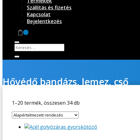
Termékek
Szállítás és fizetés
Kapcsolat
Bejelentkezés
Hővédő bandázs, lemez, cső
Kezdőlap
/
Kipufogó alkatrészek
/
Hővédő bandázs, lemez, c
1–20 termék, összesen 34 db