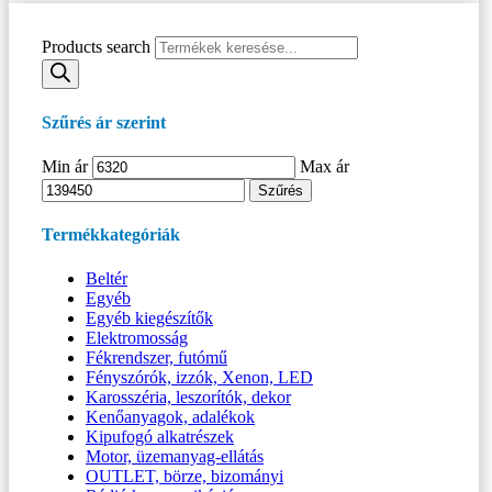
Products search
Szűrés ár szerint
Min ár
Max ár
Szűrés
Termékkategóriák
Beltér
Egyéb
Egyéb kiegészítők
Elektromosság
Fékrendszer, futómű
Fényszórók, izzók, Xenon, LED
Karosszéria, leszorítók, dekor
Kenőanyagok, adalékok
Kipufogó alkatrészek
Motor, üzemanyag-ellátás
OUTLET, börze, bizományi