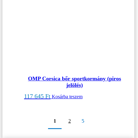
OMP Corsica bőr sportkormány (piros
jelölés)
117 645
Ft
Kosárba teszem
1
2