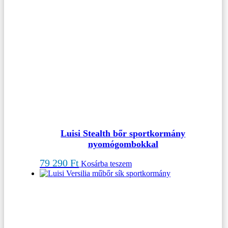
Luisi Stealth bőr sportkormány
nyomógombokkal
79 290
Ft
Kosárba teszem