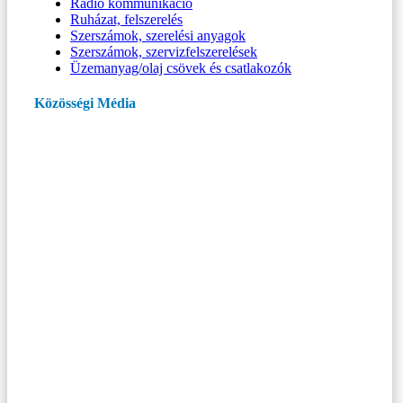
Rádió kommunikáció
Ruházat, felszerelés
Szerszámok, szerelési anyagok
Szerszámok, szervizfelszerelések
Üzemanyag/olaj csövek és csatlakozók
Közösségi Média