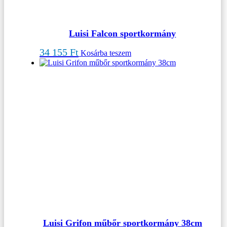
Luisi Falcon sportkormány
34 155
Ft
Kosárba teszem
Luisi Grifon műbőr sportkormány 38cm