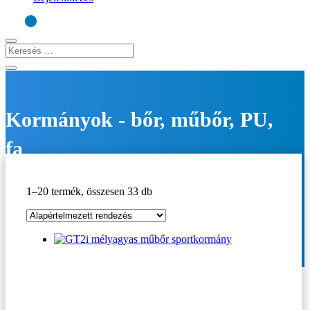
Kormányok - bőr, műbőr, PU,
fa
Kezdőlap
/
Beltér
/
Kormányok - bőr, műbőr, PU, fa
1–20 termék, összesen 33 db