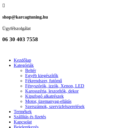

shop@karcagtuning.hu
Ügyfélszolgálat
06 30 403 7558
Kezdőlap
Kategóriák
Beltér
Egyéb kiegészítők
Fékrendszer, futómű
Fényszórók, izzók, Xenon, LED
Karosszéria, leszorítók, dekor
Kipufogó alkatrészek
Motor, üzemanyag-ellátás
Szerszámok, szervizfelszerelések
Termékek
Szállítás és fizetés
Kapcsolat
Bejelentkezés