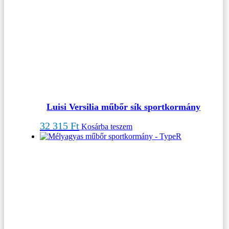
Luisi Versilia műbőr sík sportkormány
32 315
Ft
Kosárba teszem