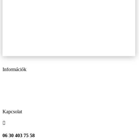
Információk
Adatkezelési tájékoztató
Általános szerződési feltételek
Kapcsolat
Kapcsolat

06 30 403 75 58