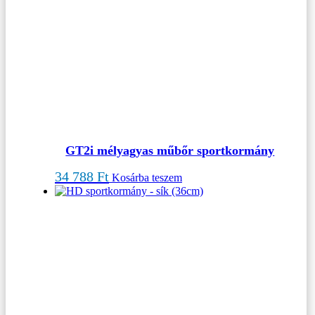
GT2i mélyagyas műbőr sportkormány
34 788
Ft
Kosárba teszem