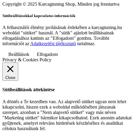
Copyright © 2025 Karcagtuning Shop, Minden jog fenntartva
Sütibeállításokkal kapcsolatos információk
A felhasználói élmény javításának érdekében a karcagtuning.hu
weboldal "sütiket" használ. A "sütik" ajánlott beállításainak
elfogadásához kattints az "Elfogadom" gombra. További
információt az
Adatkezelési tájékoztató
tartalmaz.
Beállítások
Elfogadom
Privacy & Cookies Policy
Close
Sütibeállítások áttekintése
A döntés a Te kezedben van. Az alapvető sütiket ugyan nem lehet
kikapcsolni, hiszen ezek a weboldal működésében játszanak
szerepet, azonban a "Nem alapvető sütiket" vagy más néven
"Marketing sütiket" bármikor kikapcsolhatod. Ezek anonim adatokat
gyűjtenek, amelyet releváns hirdetések készítéséhez és analitikai
célokra használunk fel.