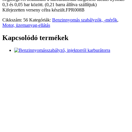
0,3 és 0,05 bar között. (0,21 barra állítva szállítjuk)
Kifejezetten verseny célra készült.FPR008B
Cikkszám:
56
Kategóriák:
Benzinnyomás szabályzók, -mérők
,
Motor, üzemanyag-ellátás
Kapcsolódó termékek