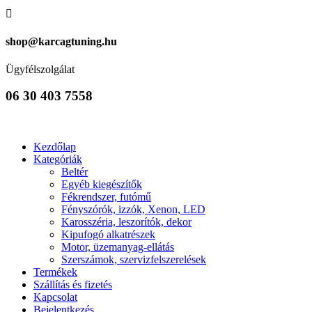

shop@karcagtuning.hu
Ügyfélszolgálat
06 30 403 7558
Kezdőlap
Kategóriák
Beltér
Egyéb kiegészítők
Fékrendszer, futómű
Fényszórók, izzók, Xenon, LED
Karosszéria, leszorítók, dekor
Kipufogó alkatrészek
Motor, üzemanyag-ellátás
Szerszámok, szervizfelszerelések
Termékek
Szállítás és fizetés
Kapcsolat
Bejelentkezés