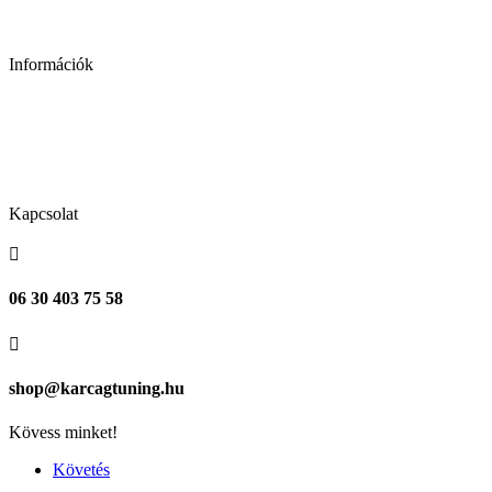
Információk
Adatkezelési tájékoztató
Általános szerződési feltételek
Kapcsolat
Kapcsolat

06 30 403 75 58

shop@karcagtuning.hu
Kövess minket!
Követés