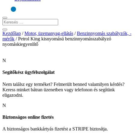
Kezdőlap
/
Motor, üzemanyag-ellátás
/
Benzinnyomás szabályzók, -
mérők
/
Petrol King kisnyomású benzinnyomásszabályzó
nyomáskiegyenlítő
N
Segítőkész ügyfélszolgálat
Nem találsz egy terméket? Felmerült benned valamilyen kérdés?
Keress minket bátran üzenetben vagy telefonon és segítünk
eligazodni.
N
Biztonságos online fizetés
A biztonságos bankkártyás fizetést a STRIPE biztosítja.