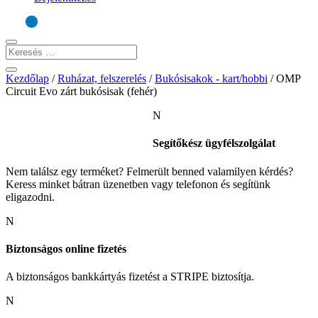
Kezdőlap
/
Ruházat, felszerelés
/
Bukósisakok - kart/hobbi
/
OMP
Circuit Evo zárt bukósisak (fehér)
N
Segítőkész ügyfélszolgálat
Nem találsz egy terméket? Felmerült benned valamilyen kérdés?
Keress minket bátran üzenetben vagy telefonon és segítünk
eligazodni.
N
Biztonságos online fizetés
A biztonságos bankkártyás fizetést a STRIPE biztosítja.
N