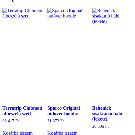
Terratrip Clubman
Sparco Original
Beltenick
átbeszélő szett
pulóver hoodie
sisaktartó háló
(fekete)
98 417
Ft
31 372
Ft
20 506
Ft
Kosárba teszem
Kosárba teszem