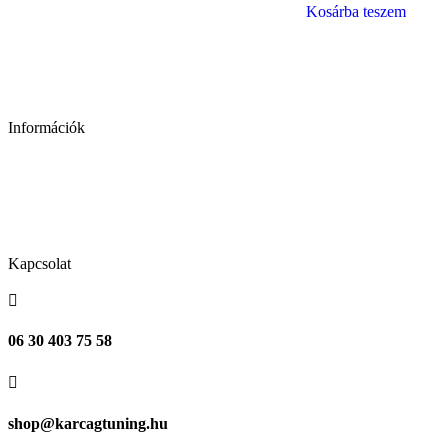
Kosárba teszem
Információk
Adatkezelési tájékoztató
Általános szerződési feltételek
Kapcsolat
Kapcsolat

06 30 403 75 58

shop@karcagtuning.hu