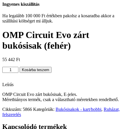
Ingyenes kiszállítás
Ha legalább 100 000 Ft értékben pakolsz a kosaradba akkor a
szállítási költséget mi álljuk.
OMP Circuit Evo zárt
bukósisak (fehér)
55 442
Ft
OMP
Kosárba teszem
Circuit
Evo
zárt
Leírás
bukósisak
OMP Circuit Evo zárt bukósisak, E-jeles.
(fehér)
Mérethiányos termék, csak a választható méretekben rendelhető.
mennyiség
Cikkszám:
5866
Kategóriák:
Bukósisakok - kart/hobbi
,
Ruházat,
felszerelés
Kapcsolódó termékek