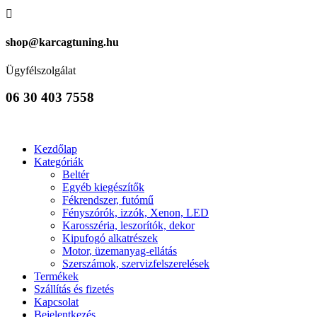

shop@karcagtuning.hu
Ügyfélszolgálat
06 30 403 7558
Kezdőlap
Kategóriák
Beltér
Egyéb kiegészítők
Fékrendszer, futómű
Fényszórók, izzók, Xenon, LED
Karosszéria, leszorítók, dekor
Kipufogó alkatrészek
Motor, üzemanyag-ellátás
Szerszámok, szervizfelszerelések
Termékek
Szállítás és fizetés
Kapcsolat
Bejelentkezés