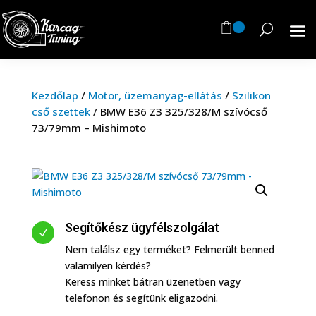
Kezdőlap
/
Motor, üzemanyag-ellátás
/
Szilikon
cső szettek
/
BMW E36 Z3 325/328/M szívócső
73/79mm – Mishimoto
Segítőkész ügyfélszolgálat
N
Nem találsz egy terméket? Felmerült benned
valamilyen kérdés?
Keress minket bátran üzenetben vagy
telefonon és segítünk eligazodni.