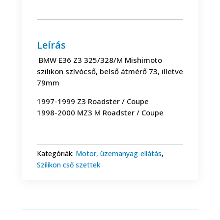
Z3
325/328/M
szívócső
73/79mm
Leírás
-
BMW E36 Z3 325/328/M Mishimoto
Mishimoto
szilikon szívócső, belső átmérő 73, illetve
mennyiség
79mm
1997-1999 Z3 Roadster / Coupe
1998-2000 MZ3 M Roadster / Coupe
Kategóriák:
Motor, üzemanyag-ellátás
,
Szilikon cső szettek