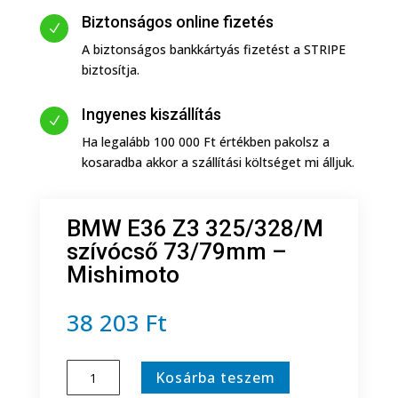
Biztonságos online fizetés
N
A biztonságos bankkártyás fizetést a STRIPE
biztosítja.
Ingyenes kiszállítás
N
Ha legalább 100 000 Ft értékben pakolsz a
kosaradba akkor a szállítási költséget mi álljuk.
BMW E36 Z3 325/328/M
szívócső 73/79mm –
Mishimoto
38 203
Ft
BMW
Kosárba teszem
E36