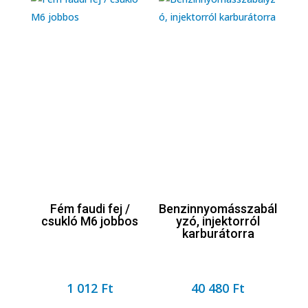
Fém faudi fej /
Benzinnyomásszabál
csukló M6 jobbos
yzó, injektorról
karburátorra
1 012
Ft
40 480
Ft