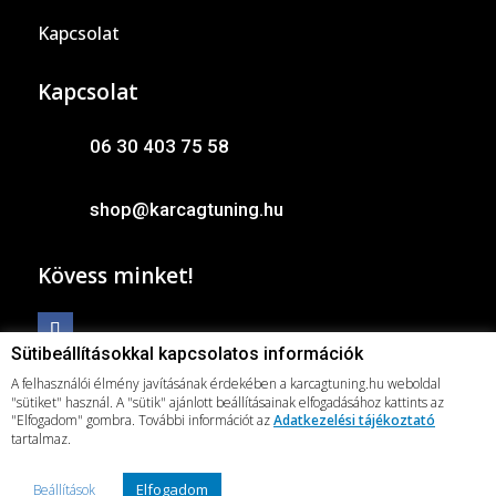
Kapcsolat
Kapcsolat
06 30 403 75 58
shop@karcagtuning.hu
Kövess minket!
Sütibeállításokkal kapcsolatos információk
A felhasználói élmény javításának érdekében a karcagtuning.hu weboldal
"sütiket" használ. A "sütik" ajánlott beállításainak elfogadásához kattints az
"Elfogadom" gombra. További információt az
Adatkezelési tájékoztató
tartalmaz.
Copyright © 2025 Karcagtuning Shop, Minden
jog fenntartva
Elfogadom
Beállítások