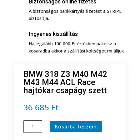
Biztonságos online fizetés
A biztonságos bankkártyás fizetést a STRIPE
biztosítja.
Ingyenes kiszállítás
Ha legalább 100 000 Ft értékben pakolsz a
kosaradba akkor a szállítási költséget mi álljuk.
BMW 318 Z3 M40 M42
M43 M44 ACL Race
hajtókar csapágy szett
36 685
Ft
BMW
Kosárba teszem
318
Z3