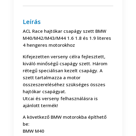
M40
M42
M43
Leírás
M44
ACL Race hajtókar csapágy szett BMW
ACL
M40/M42/M43/M44 1.6 1.8 és 1.9 literes
Race
4 hengeres motorokhoz
hajtókar
csapágy
Kifejezetten verseny célra fejlesztett,
szett
kiváló minőségű csapágy szett. Három
mennyiség
rétegű speciálisan kezelt csapágy. A
szett tartalmazza a motor
összeszereléséhez szükséges összes
hajtókar csapágyat.
Utcai és verseny felhasználásra is
ajánlott termék!
A következő BMW motorokba építhető
be:
BMW M40